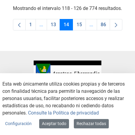
Mostrando el intervalo 118 - 126 de 774 resultados.
1
...
13
14
15
...
86
Página
Páginas intermedias Use TAB para desplaza
Página
Página
Página
Páginas intermedias
Página
Esta web únicamente utiliza cookies propias y de terceros
con finalidad técnica para permitir la navegación de las
CONTACTO
AVISO LEGAL
personas usuarias, facilitar posteriores accesos y realizar
CANAL DE DENUNCIAS
POLÍTICA DE PRIVACIDAD
estadísticas de uso, no recabando ni cediendo datos
POLÍTICA DE COOKIES
ACCESIBILIDAD
personales.
Consulte la Política de privacidad
MAPA WEB
Configuración
Aceptar todo
Rechazar todas
Copyright © 2026 / Excmo. arratzua | Todos los derechos reservados.