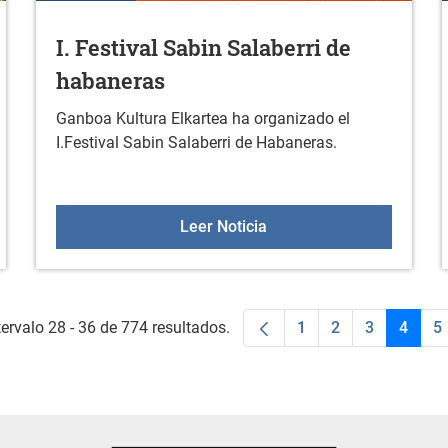
I. Festival Sabin Salaberri de
habaneras
Ganboa Kultura Elkartea ha organizado el
I.Festival Sabin Salaberri de Habaneras.
ial Sin en Durana
I. Festival Sabin Salaber
Leer Noticia
ervalo 28 - 36 de 774 resultados.
1
2
3
4
5
Página
Página
Página
Págin
P