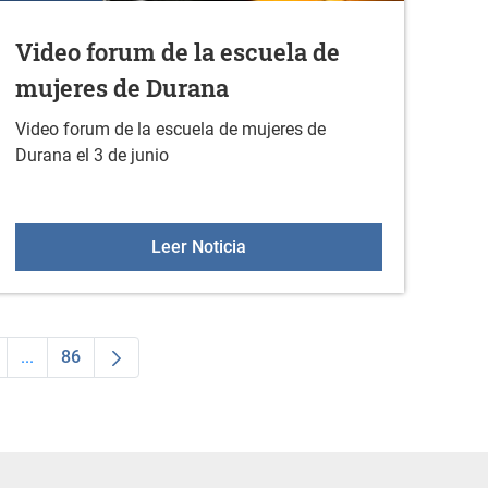
Video forum de la escuela de
mujeres de Durana
Video forum de la escuela de mujeres de
Durana el 3 de junio
ri de habaneras
Video forum de la escuela de 
Leer Noticia
...
86
a
ágina
Páginas intermedias Use TAB para desplazarse.
Página