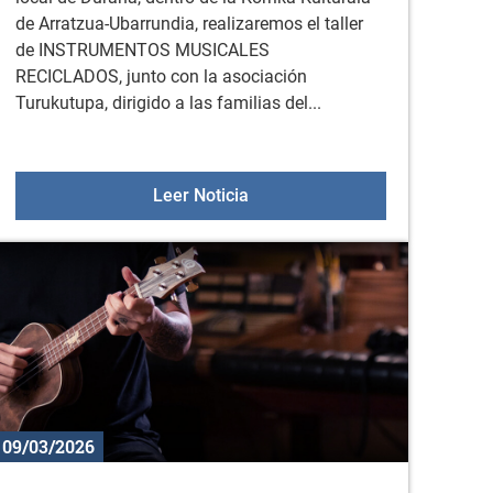
de Arratzua-Ubarrundia, realizaremos el taller
de INSTRUMENTOS MUSICALES
RECICLADOS, junto con la asociación
Turukutupa, dirigido a las familias del...
20, 21 y 22 de abril
Taller de instrumentos musical
Leer Noticia
09/03/2026