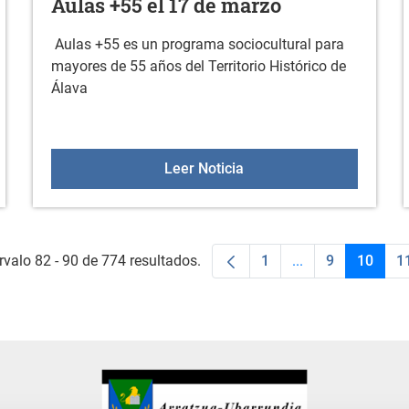
Aulas +55 el 17 de marzo
Aulas +55 es un programa sociocultural para
mayores de 55 años del Territorio Histórico de
Álava
asa basuras 2026
Aulas +55 el 17 de marz
Leer Noticia
rvalo 82 - 90 de 774 resultados.
1
...
9
10
1
Página
Páginas intermed
Página
Págin