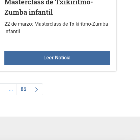
Masterclass de Txikiritmo-
Zumba infantil
22 de marzo: Masterclass de Txikiritmo-Zumba
infantil
o
Masterclass de Txikiritmo-Zumb
Leer Noticia
1
...
86
ias Use TAB para desplazarse.
a
Página
Páginas intermedias Use TAB para desplazarse.
Página