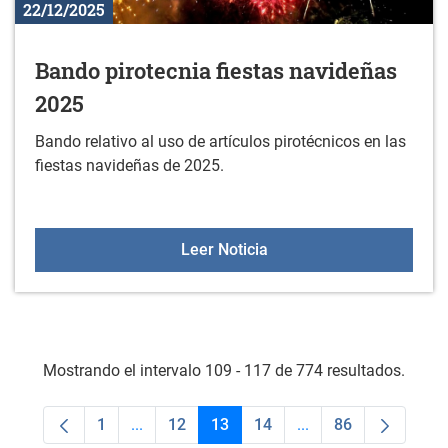
22/12/2025
Bando pirotecnia fiestas navideñas
2025
Bando relativo al uso de artículos pirotécnicos en las
fiestas navideñas de 2025.
Bando pirotecnia fiestas
Leer Noticia
Mostrando el intervalo 109 - 117 de 774 resultados.
1
...
12
13
14
...
86
Página
Páginas intermedias Use TAB para desplaza
Página
Página
Página
Páginas intermedias
Página