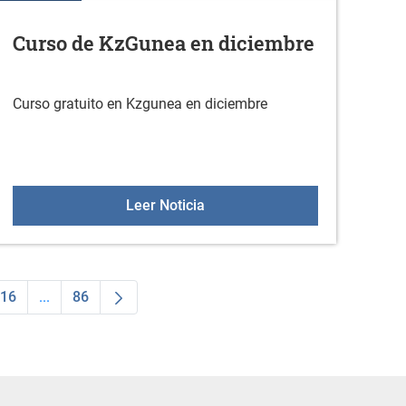
Curso de KzGunea en diciembre
Curso gratuito en Kzgunea en diciembre
 la actividad física en diciembre
Curso de KzGunea en diciemb
Leer Noticia
16
...
86
dias Use TAB para desplazarse.
na
Página
Páginas intermedias Use TAB para desplazarse.
Página