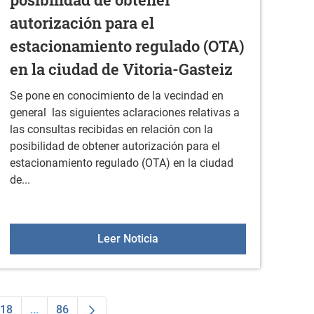
autorización para el
estacionamiento regulado (OTA)
en la ciudad de Vitoria-Gasteiz
Se pone en conocimiento de la vecindad en
general las siguientes aclaraciones relativas a
las consultas recibidas en relación con la
posibilidad de obtener autorización para el
estacionamiento regulado (OTA) en la ciudad
de...
rratzua- Ubarrundia Eguna
Bando relativo a consultas reci
Leer Noticia
18
...
86