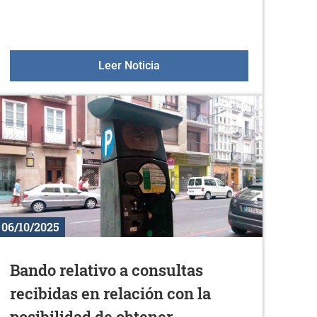
re
Taller de instrumentos de mú
Leer Noticia
06/10/2025
Bando relativo a consultas
recibidas en relación con la
posibilidad de obtener