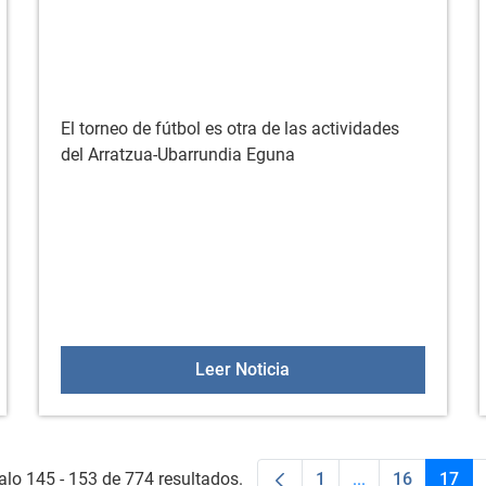
El torneo de fútbol es otra de las actividades
del Arratzua-Ubarrundia Eguna
ado
Torneo de fútbol 5 del A
Leer Noticia
alo 145 - 153 de 774 resultados.
1
...
16
17