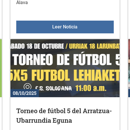
Álava
arcapáginas
Aulas +55 el 23 de octub
Leer Noticia
08/10/2025
Torneo de fútbol 5 del Arratzua-
Ubarrundia Eguna