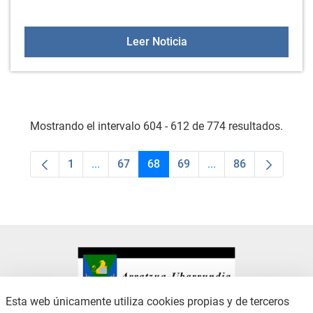
EXCURSIÓN PARA MAYO
Leer Noticia
Mostrando el intervalo 604 - 612 de 774 resultados.
1
...
67
68
69
...
86
Página
Páginas intermedias Use TAB para desplaza
Página
Página
Página
Páginas intermedias
Página
Esta web únicamente utiliza cookies propias y de terceros