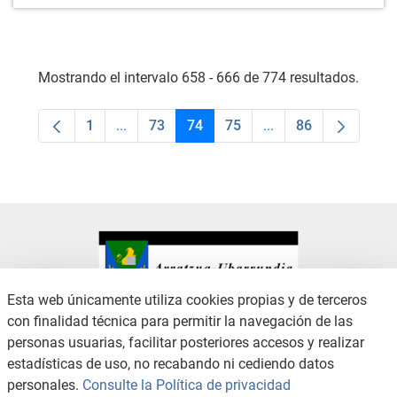
Mostrando el intervalo 658 - 666 de 774 resultados.
1
...
73
74
75
...
86
Página
Páginas intermedias Use TAB para desplaza
Página
Página
Página
Páginas intermedias
Página
Esta web únicamente utiliza cookies propias y de terceros
con finalidad técnica para permitir la navegación de las
CONTACTO
AVISO LEGAL
personas usuarias, facilitar posteriores accesos y realizar
CANAL DE DENUNCIAS
POLÍTICA DE PRIVACIDAD
estadísticas de uso, no recabando ni cediendo datos
POLÍTICA DE COOKIES
ACCESIBILIDAD
personales.
Consulte la Política de privacidad