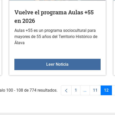
Vuelve el programa Aulas +55
en 2026
Aulas +55 es un programa sociocultural para
mayores de 55 años del Territorio Histórico de
Álava
de la asociación de jóvenes AUG
Vuelve el programa Aula
Leer Noticia
alo 100 - 108 de 774 resultados.
1
...
11
12
Página
Páginas interme
Página
Pági