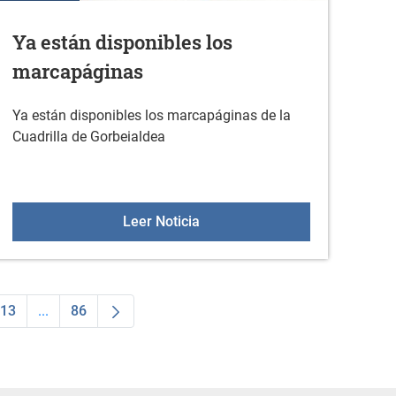
Ya están disponibles los
marcapáginas
Ya están disponibles los marcapáginas de la
Cuadrilla de Gorbeialdea
s +55 en 2026
Ya están disponibles los marc
Leer Noticia
13
...
86
dias Use TAB para desplazarse.
na
Página
Páginas intermedias Use TAB para desplazarse.
Página