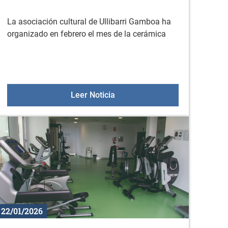
La asociación cultural de Ullibarri Gamboa ha
organizado en febrero el mes de la cerámica
ne de Fundación UNED
La cerámica en Ullibarri G
Leer Noticia
22/01/2026