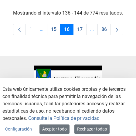
Mostrando el intervalo 136 - 144 de 774 resultados.
1
...
15
16
17
...
86
Página
Páginas intermedias Use TAB para desplaza
Página
Página
Página
Páginas intermedias
Página
Esta web únicamente utiliza cookies propias y de terceros
con finalidad técnica para permitir la navegación de las
CONTACTO
AVISO LEGAL
personas usuarias, facilitar posteriores accesos y realizar
CANAL DE DENUNCIAS
POLÍTICA DE PRIVACIDAD
estadísticas de uso, no recabando ni cediendo datos
POLÍTICA DE COOKIES
ACCESIBILIDAD
personales.
Consulte la Política de privacidad
MAPA WEB
Configuración
Aceptar todo
Rechazar todas
Copyright © 2026 / Excmo. arratzua | Todos los derechos reservados.