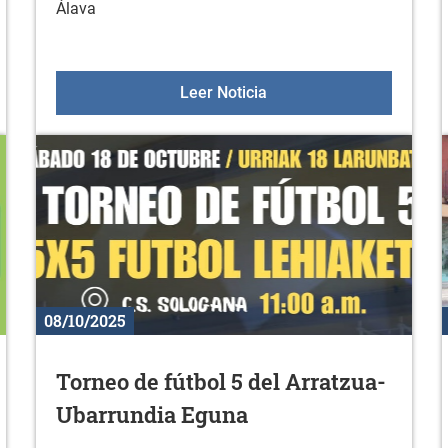
Álava
arcapáginas
Aulas +55 el 23 de octub
Leer Noticia
08/10/2025
Torneo de fútbol 5 del Arratzua-
Ubarrundia Eguna