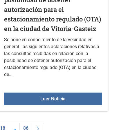
autorización para el
estacionamiento regulado (OTA)
en la ciudad de Vitoria-Gasteiz
Se pone en conocimiento de la vecindad en
general las siguientes aclaraciones relativas a
las consultas recibidas en relación con la
posibilidad de obtener autorización para el
estacionamiento regulado (OTA) en la ciudad
de...
rratzua- Ubarrundia Eguna
Bando relativo a consultas reci
Leer Noticia
18
...
86