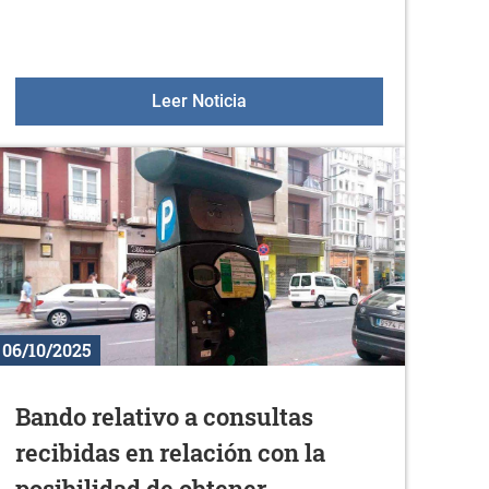
re
Taller de instrumentos de mú
Leer Noticia
06/10/2025
Bando relativo a consultas
recibidas en relación con la
posibilidad de obtener