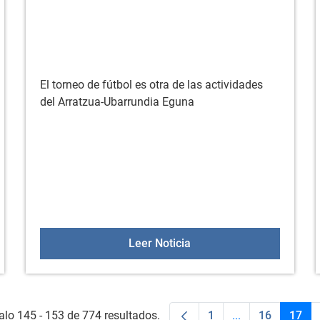
El torneo de fútbol es otra de las actividades
del Arratzua-Ubarrundia Eguna
ado
Torneo de fútbol 5 del A
Leer Noticia
alo 145 - 153 de 774 resultados.
1
...
16
17