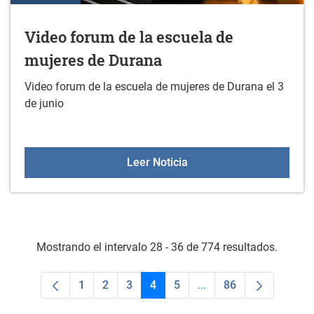
Video forum de la escuela de
mujeres de Durana
Video forum de la escuela de mujeres de Durana el 3
de junio
Video forum de la escue
Leer Noticia
Mostrando el intervalo 28 - 36 de 774 resultados.
1
2
3
4
5
...
86
Página
Página
Página
Página
Página
Páginas intermedias U
Página