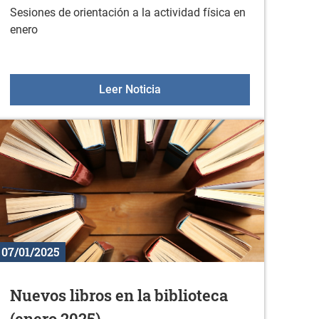
Sesiones de orientación a la actividad física en
enero
 14 de enero
Sesiones de orientación a la ac
Leer Noticia
07/01/2025
Nuevos libros en la biblioteca
(enero 2025)