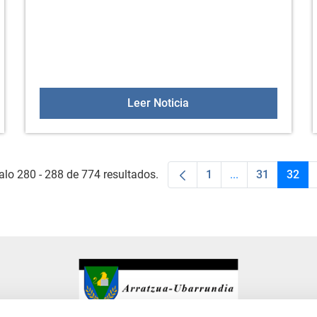
es los marcapáginas de 2025
BALNEARIOS IMSERSO 
Leer Noticia
alo 280 - 288 de 774 resultados.
1
...
31
32
Página
Páginas interme
Página
Pági