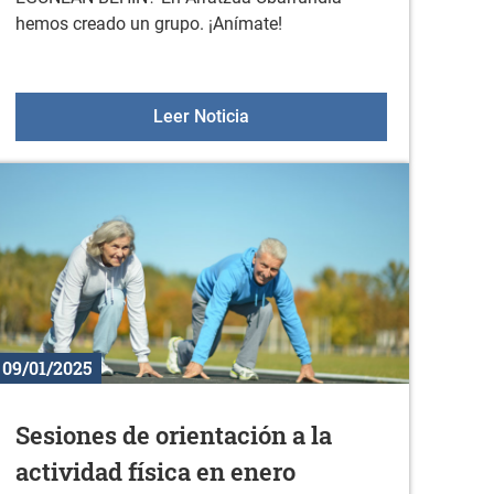
hemos creado un grupo. ¡Anímate!
OA KULTURA ELKARTEA
Comienza la nueva temporad
Leer Noticia
09/01/2025
Sesiones de orientación a la
actividad física en enero