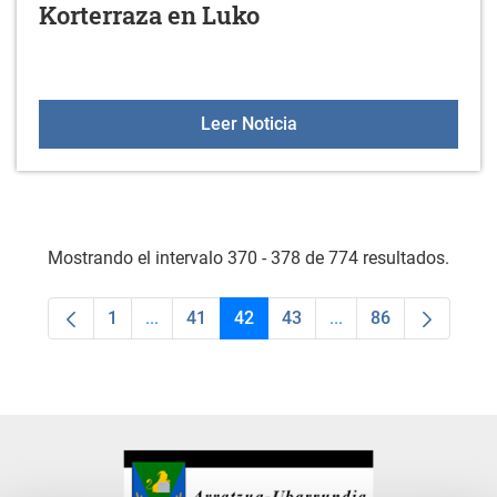
Korterraza en Luko
Korterraza en Luko
Leer Noticia
Mostrando el intervalo 370 - 378 de 774 resultados.
1
...
41
42
43
...
86
Página
Páginas intermedias Use TAB para desplaza
Página
Página
Página
Páginas intermedias
Página