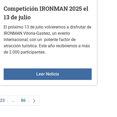
Competición IRONMAN 2025 el
13 de julio
El próximo 13 de julio volveremos a disfrutar de
IRONMAN Vitoria-Gasteiz, un evento
internacional, con un potente factor de
atracción turística. Este año recibiremos a más
de 2.000 participantes.
a de mujeres de Durana en julio
Competición IRONMAN 2025 el 
Leer Noticia
23
...
86
dias Use TAB para desplazarse.
na
Página
Páginas intermedias Use TAB para desplazarse.
Página