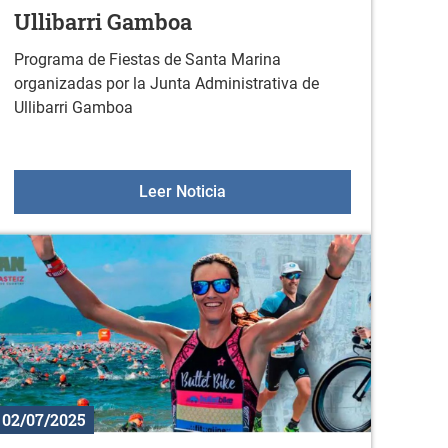
Ullibarri Gamboa
Programa de Fiestas de Santa Marina
organizadas por la Junta Administrativa de
Ullibarri Gamboa
l Ausartak" en Ullibarri Gamboa
Fiestas de Santa Marina en Ul
Leer Noticia
02/07/2025