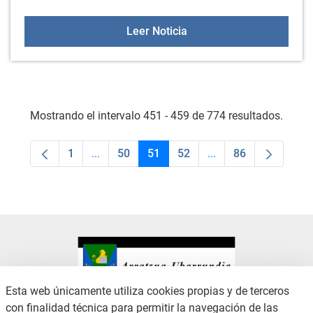
GORBEIALDEKO BERTSO AB
Leer Noticia
Mostrando el intervalo 451 - 459 de 774 resultados.
1
...
50
51
52
...
86
Página
Páginas intermedias Use TAB para desplaza
Página
Página
Página
Páginas intermedias
Página
Esta web únicamente utiliza cookies propias y de terceros
con finalidad técnica para permitir la navegación de las