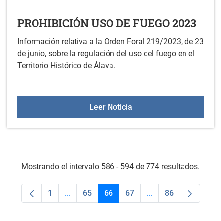
PROHIBICIÓN USO DE FUEGO 2023
Información relativa a la Orden Foral 219/2023, de 23
de junio, sobre la regulación del uso del fuego en el
Territorio Histórico de Álava.
PROHIBICIÓN USO DE F
Leer Noticia
Mostrando el intervalo 586 - 594 de 774 resultados.
1
...
65
66
67
...
86
Página
Páginas intermedias Use TAB para desplaza
Página
Página
Página
Páginas intermedias
Página