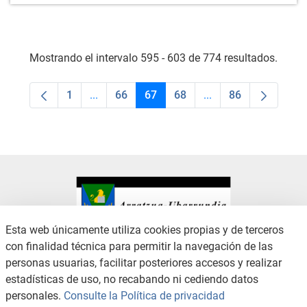
Mostrando el intervalo 595 - 603 de 774 resultados.
1
...
66
67
68
...
86
Página
Páginas intermedias Use TAB para desplaza
Página
Página
Página
Páginas intermedias
Página
Esta web únicamente utiliza cookies propias y de terceros
con finalidad técnica para permitir la navegación de las
CONTACTO
AVISO LEGAL
personas usuarias, facilitar posteriores accesos y realizar
CANAL DE DENUNCIAS
POLÍTICA DE PRIVACIDAD
estadísticas de uso, no recabando ni cediendo datos
POLÍTICA DE COOKIES
ACCESIBILIDAD
personales.
Consulte la Política de privacidad
MAPA WEB