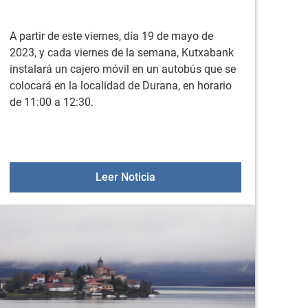
A partir de este viernes, día 19 de mayo de
2023, y cada viernes de la semana, Kutxabank
instalará un cajero móvil en un autobús que se
colocará en la localidad de Durana, en horario
de 11:00 a 12:30.
ecta separación de los residuos que se generan
ional Contra la LGTBIQ+fobia
OFICINA MÓVIL DE KUTXABA
Leer Noticia