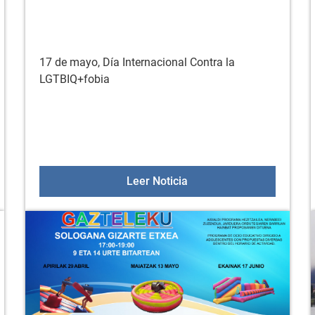
17 de mayo, Día Internacional Contra la
LGTBIQ+fobia
Arratzua-Ubarrundia insta a la ciudadanía a realizar una corr
17 de mayo, Día Internac
Leer Noticia