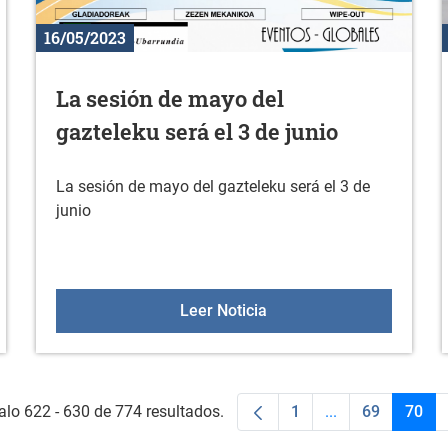
16/05/2023
La sesión de mayo del
gazteleku será el 3 de junio
La sesión de mayo del gazteleku será el 3 de
junio
ADES DE JUNIO
La sesión de mayo del gaz
Leer Noticia
alo 622 - 630 de 774 resultados.
1
...
69
70
Página
Páginas interme
Página
Pági