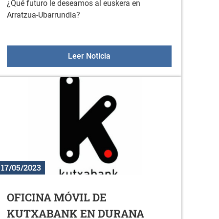
¿Qué futuro le deseamos al euskera en
Arratzua-Ubarrundia?
vos con el Alzheimer
¿Qué futuro le deseamos al eu
Leer Noticia
17/05/2023
OFICINA MÓVIL DE
KUTXABANK EN DURANA