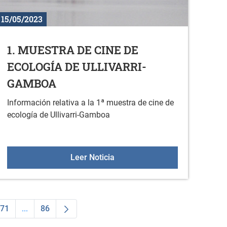
15/05/2023
1. MUESTRA DE CINE DE
ECOLOGÍA DE ULLIVARRI-
GAMBOA
Información relativa a la 1ª muestra de cine de
ecología de Ullivarri-Gamboa
teleku será el 3 de junio
1. MUESTRA DE CINE DE ECO
Leer Noticia
71
...
86
dias Use TAB para desplazarse.
na
Página
Páginas intermedias Use TAB para desplazarse.
Página