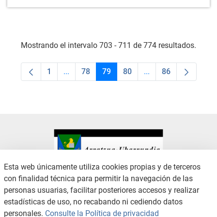
Mostrando el intervalo 703 - 711 de 774 resultados.
1
...
78
79
80
...
86
Página
Páginas intermedias Use TAB para desplaza
Página
Página
Página
Páginas intermedias
Página
Esta web únicamente utiliza cookies propias y de terceros
con finalidad técnica para permitir la navegación de las
CONTACTO
AVISO LEGAL
personas usuarias, facilitar posteriores accesos y realizar
CANAL DE DENUNCIAS
POLÍTICA DE PRIVACIDAD
estadísticas de uso, no recabando ni cediendo datos
POLÍTICA DE COOKIES
ACCESIBILIDAD
personales.
Consulte la Política de privacidad