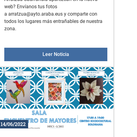
web? Envíanos tus fotos
a arratzua@ayto.araba.eus y comparte con
todos los lugares más entrañables de nuestra
zona.
10 de julio
Buscamos fotos de nuestros p
Leer Noticia
14/06/2022