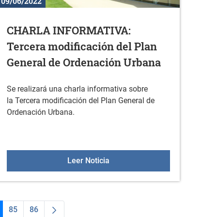
09/06/2022
CHARLA INFORMATIVA:
Tercera modificación del Plan
General de Ordenación Urbana
Se realizará una charla informativa sobre
la Tercera modificación del Plan General de
Ordenación Urbana.
icios múltiples
CHARLA INFORMATIVA: Tercera 
Leer Noticia
85
86
medias Use TAB para desplazarse.
ágina
Página
Página