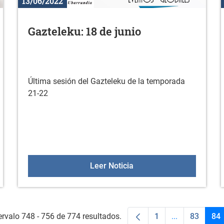
13/06/2022
Gazteleku: 18 de junio
Última sesión del Gazteleku de la temporada
21-22
a personas desempleadas para formación de operario/a de serv
Gazteleku: 18 de junio
Leer Noticia
ervalo 748 - 756 de 774 resultados.
1
...
83
84
Página
Páginas inter
Página
P