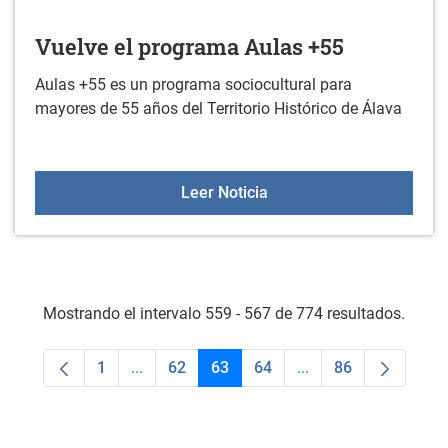
Vuelve el programa Aulas +55
Aulas +55 es un programa sociocultural para
mayores de 55 años del Territorio Histórico de Álava
Vuelve el programa Aula
Leer Noticia
Mostrando el intervalo 559 - 567 de 774 resultados.
1
...
62
63
64
...
86
Página
Páginas intermedias Use TAB para desplaza
Página
Página
Página
Páginas intermedias
Página