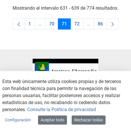
Mostrando el intervalo 631 - 639 de 774 resultados.
1
...
70
71
72
...
86
Página
Páginas intermedias Use TAB para desplaza
Página
Página
Página
Páginas intermedias
Página
Esta web únicamente utiliza cookies propias y de terceros
con finalidad técnica para permitir la navegación de las
CONTACTO
AVISO LEGAL
personas usuarias, facilitar posteriores accesos y realizar
CANAL DE DENUNCIAS
POLÍTICA DE PRIVACIDAD
estadísticas de uso, no recabando ni cediendo datos
POLÍTICA DE COOKIES
ACCESIBILIDAD
personales.
Consulte la Política de privacidad
MAPA WEB
Configuración
Aceptar todo
Rechazar todas
Copyright © 2026 / Excmo. arratzua | Todos los derechos reservados.