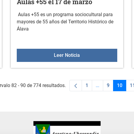
Aulas +55 el 17 de marzo
Aulas +55 es un programa sociocultural para
mayores de 55 años del Territorio Histórico de
Álava
asa basuras 2026
Aulas +55 el 17 de marz
Leer Noticia
rvalo 82 - 90 de 774 resultados.
1
...
9
10
1
Página
Páginas intermed
Página
Págin