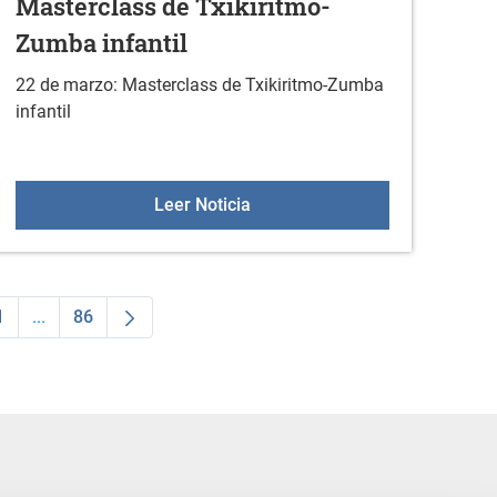
Masterclass de Txikiritmo-
Zumba infantil
22 de marzo: Masterclass de Txikiritmo-Zumba
infantil
o
Masterclass de Txikiritmo-Zumb
Leer Noticia
1
...
86
ias Use TAB para desplazarse.
a
Página
Páginas intermedias Use TAB para desplazarse.
Página