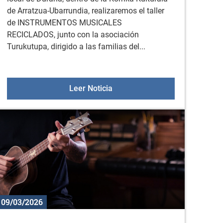
de Arratzua-Ubarrundia, realizaremos el taller
de INSTRUMENTOS MUSICALES
RECICLADOS, junto con la asociación
Turukutupa, dirigido a las familias del...
20, 21 y 22 de abril
Taller de instrumentos musical
Leer Noticia
09/03/2026