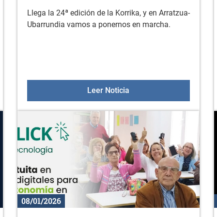
Llega la 24ª edición de la Korrika, y en Arratzua-
Ubarrundia vamos a ponernos en marcha.
 enero
"KORRIKA BATZORDEA", e
Leer Noticia
08/01/2026