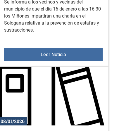
Se informa a los vecinos y vecinas del
municipio de que el día 16 de enero a las 16:30
los Miñones impartirán una charla en el
Sologana relativa a la prevención de estafas y
sustracciones.
l 15 de enero
Charla impartida por Miñones: 
Leer Noticia
08/01/2026