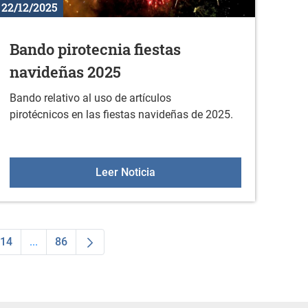
22/12/2025
Bando pirotecnia fiestas
navideñas 2025
Bando relativo al uso de artículos
pirotécnicos en las fiestas navideñas de 2025.
 la actividad física en enero
Bando pirotecnia fiestas navi
Leer Noticia
14
...
86
dias Use TAB para desplazarse.
na
Página
Páginas intermedias Use TAB para desplazarse.
Página