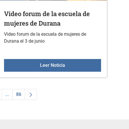
Video forum de la escuela de
mujeres de Durana
Video forum de la escuela de mujeres de
Durana el 3 de junio
ri de habaneras
Video forum de la escuela de 
Leer Noticia
...
86
a
ágina
Páginas intermedias Use TAB para desplazarse.
Página