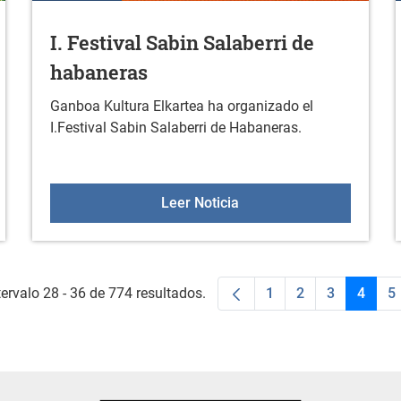
I. Festival Sabin Salaberri de
habaneras
Ganboa Kultura Elkartea ha organizado el
I.Festival Sabin Salaberri de Habaneras.
ial Sin en Durana
I. Festival Sabin Salaber
Leer Noticia
ervalo 28 - 36 de 774 resultados.
1
2
3
4
5
Página
Página
Página
Págin
P