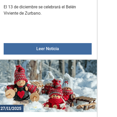
El 13 de diciembre se celebrará el Belén
Viviente de Zurbano.
ición de DNI y pasaporte el 19 de enero de 2025 en Durana
Belén viviente teatralizado de
Leer Noticia
27/11/2025