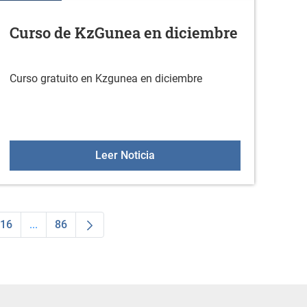
Curso de KzGunea en diciembre
Curso gratuito en Kzgunea en diciembre
 la actividad física en diciembre
Curso de KzGunea en diciemb
Leer Noticia
16
...
86
dias Use TAB para desplazarse.
na
Página
Páginas intermedias Use TAB para desplazarse.
Página