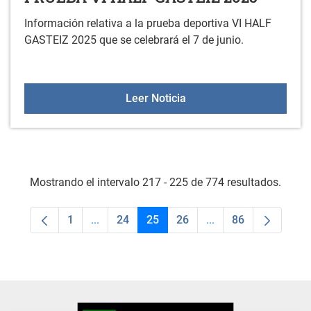
Información relativa a la prueba deportiva VI HALF
GASTEIZ 2025 que se celebrará el 7 de junio.
PRUEBA VI HALF GASTEI
Leer Noticia
Mostrando el intervalo 217 - 225 de 774 resultados.
1
...
24
25
26
...
86
Página
Páginas intermedias Use TAB para desplaza
Página
Página
Página
Páginas intermedias
Página