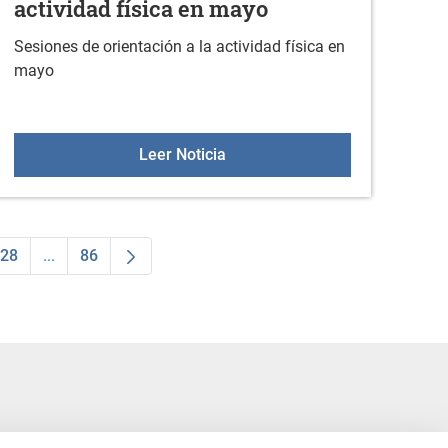
actividad física en mayo
Sesiones de orientación a la actividad física en
mayo
ioteca (mayo 2025)
Sesiones de orientación a la ac
Leer Noticia
28
...
86
dias Use TAB para desplazarse.
na
Página
Páginas intermedias Use TAB para desplazarse.
Página