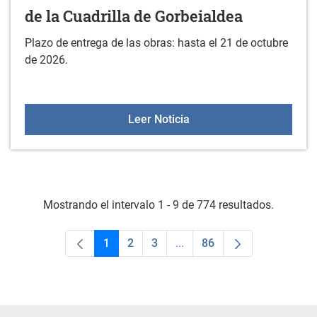
de la Cuadrilla de Gorbeialdea
Plazo de entrega de las obras: hasta el 21 de octubre
de 2026.
XXIV CONCURSO DE FOTOG
Leer Noticia
Mostrando el intervalo 1 - 9 de 774 resultados.
1
2
3
...
86
Página
Página
Página
Páginas intermedias Use TA
Página