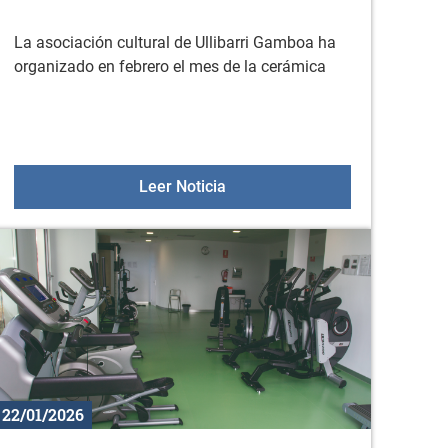
La asociación cultural de Ullibarri Gamboa ha
organizado en febrero el mes de la cerámica
ne de Fundación UNED
La cerámica en Ullibarri G
Leer Noticia
22/01/2026