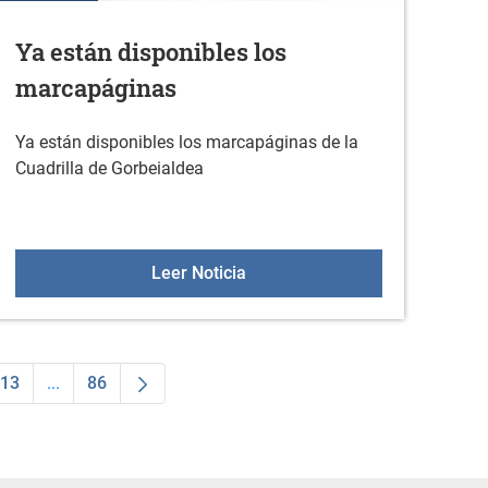
Ya están disponibles los
marcapáginas
Ya están disponibles los marcapáginas de la
Cuadrilla de Gorbeialdea
s +55 en 2026
Ya están disponibles los marc
Leer Noticia
13
...
86
dias Use TAB para desplazarse.
na
Página
Páginas intermedias Use TAB para desplazarse.
Página