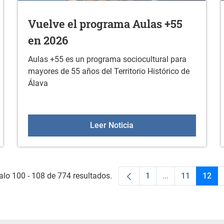
Vuelve el programa Aulas +55
en 2026
Aulas +55 es un programa sociocultural para
mayores de 55 años del Territorio Histórico de
Álava
de la asociación de jóvenes AUG
Vuelve el programa Aula
Leer Noticia
alo 100 - 108 de 774 resultados.
1
...
11
12
Página
Páginas interme
Página
Pági