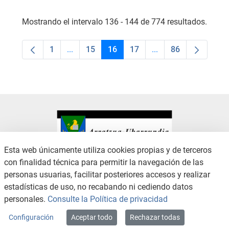
Mostrando el intervalo 136 - 144 de 774 resultados.
1
...
15
16
17
...
86
Página
Páginas intermedias Use TAB para desplaza
Página
Página
Página
Páginas intermedias
Página
Esta web únicamente utiliza cookies propias y de terceros
con finalidad técnica para permitir la navegación de las
CONTACTO
AVISO LEGAL
personas usuarias, facilitar posteriores accesos y realizar
CANAL DE DENUNCIAS
POLÍTICA DE PRIVACIDAD
estadísticas de uso, no recabando ni cediendo datos
POLÍTICA DE COOKIES
ACCESIBILIDAD
personales.
Consulte la Política de privacidad
MAPA WEB
Configuración
Aceptar todo
Rechazar todas
Copyright © 2026 / Excmo. arratzua | Todos los derechos reservados.