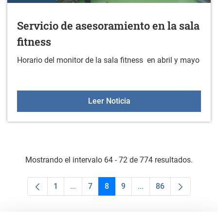
Servicio de asesoramiento en la sala
fitness
Horario del monitor de la sala fitness en abril y mayo
Servicio de asesoramiento
Leer Noticia
Mostrando el intervalo 64 - 72 de 774 resultados.
1
...
7
8
9
...
86
Página
Páginas intermedias Use TAB para despla
Página
Página
Página
Páginas intermedias U
Página