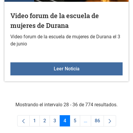
Video forum de la escuela de
mujeres de Durana
Video forum de la escuela de mujeres de Durana el 3
de junio
Video forum de la escue
Leer Noticia
Mostrando el intervalo 28 - 36 de 774 resultados.
1
2
3
4
5
...
86
Página
Página
Página
Página
Página
Páginas intermedias U
Página