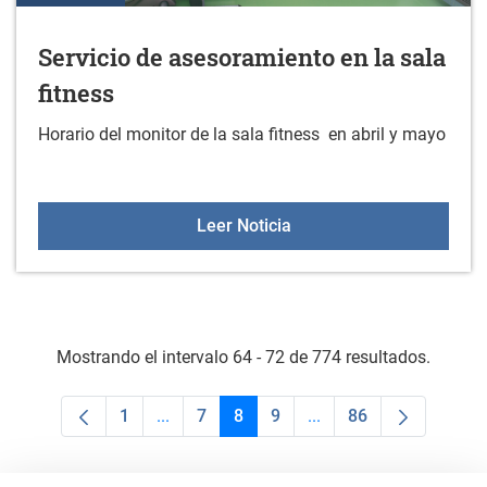
Servicio de asesoramiento en la sala
fitness
Horario del monitor de la sala fitness en abril y mayo
Servicio de asesoramiento
Leer Noticia
Mostrando el intervalo 64 - 72 de 774 resultados.
1
...
7
8
9
...
86
Página
Páginas intermedias Use TAB para despla
Página
Página
Página
Páginas intermedias U
Página