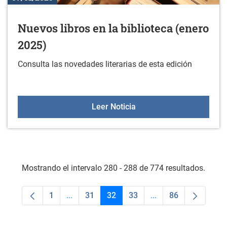
Nuevos libros en la biblioteca (enero
2025)
Consulta las novedades literarias de esta edición
Nuevos libros en la bibli
Leer Noticia
Mostrando el intervalo 280 - 288 de 774 resultados.
1
...
31
32
33
...
86
Página
Páginas intermedias Use TAB para desplaza
Página
Página
Página
Páginas intermedias
Página