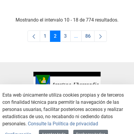
Mostrando el intervalo 10 - 18 de 774 resultados.
1
2
3
...
86
Página
Página
Página
Páginas intermedias Use TA
Página
Esta web únicamente utiliza cookies propias y de terceros
con finalidad técnica para permitir la navegación de las
CONTACTO
AVISO LEGAL
personas usuarias, facilitar posteriores accesos y realizar
CANAL DE DENUNCIAS
POLÍTICA DE PRIVACIDAD
estadísticas de uso, no recabando ni cediendo datos
POLÍTICA DE COOKIES
ACCESIBILIDAD
personales.
Consulte la Política de privacidad
MAPA WEB