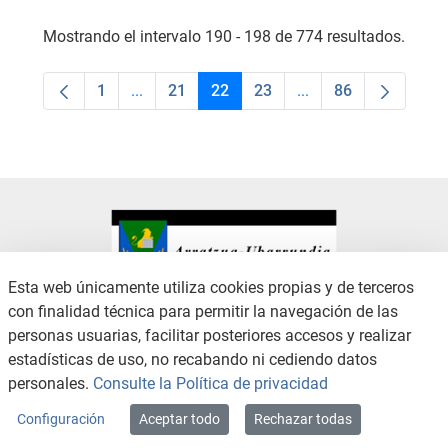
Mostrando el intervalo 190 - 198 de 774 resultados.
1
...
21
22
23
...
86
Página
Páginas intermedias Use TAB para desplaza
Página
Página
Página
Páginas intermedias
Página
Esta web únicamente utiliza cookies propias y de terceros
con finalidad técnica para permitir la navegación de las
CONTACTO
AVISO LEGAL
personas usuarias, facilitar posteriores accesos y realizar
CANAL DE DENUNCIAS
POLÍTICA DE PRIVACIDAD
estadísticas de uso, no recabando ni cediendo datos
POLÍTICA DE COOKIES
ACCESIBILIDAD
personales.
Consulte la Política de privacidad
MAPA WEB
Configuración
Aceptar todo
Rechazar todas
Copyright © 2026 / Excmo. arratzua | Todos los derechos reservados.