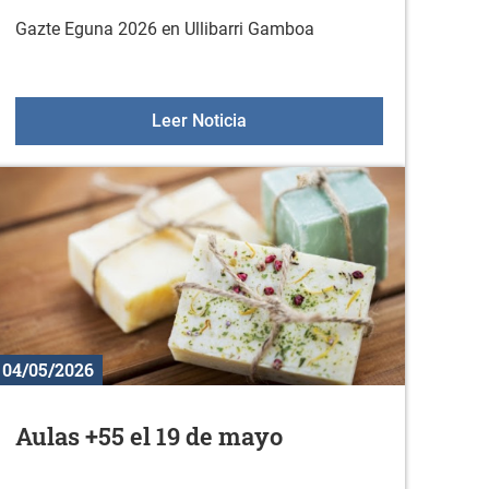
Gazte Eguna 2026 en Ullibarri Gamboa
 Sologana
Gazte Eguna 2026 de Arratzua
Leer Noticia
04/05/2026
Aulas +55 el 19 de mayo