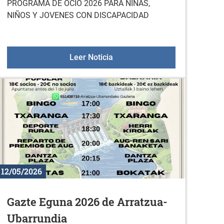
PROGRAMA DE OCIO 2026 PARA NIÑAS,
NIÑOS Y JOVENES CON DISCAPACIDAD
PROGRAMA DE OCIO 2026 PAR
Leer Noticia
12/05/2026
Gazte Eguna 2026 de Arratzua-
Ubarrundia