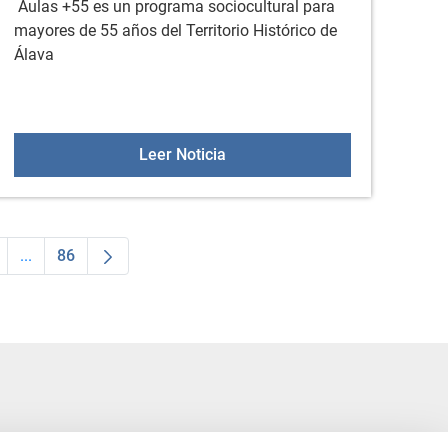
Aulas +55 es un programa sociocultural para
mayores de 55 años del Territorio Histórico de
Álava
io
Aulas +55 el 19 de mayo
Leer Noticia
...
86
dias Use TAB para desplazarse.
a
ágina
Páginas intermedias Use TAB para desplazarse.
Página