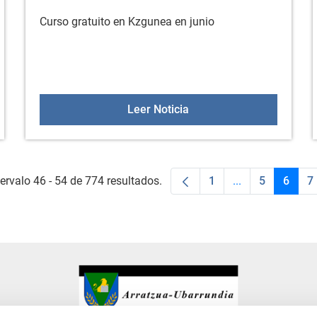
Curso gratuito en Kzgunea en junio
n sobre Adicciones
Curso de KzGunea en jun
Leer Noticia
ervalo 46 - 54 de 774 resultados.
1
...
5
6
7
Página
Páginas interme
Página
Págin
P