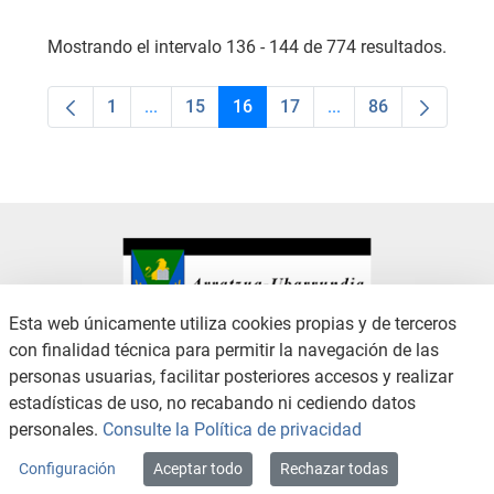
Mostrando el intervalo 136 - 144 de 774 resultados.
1
...
15
16
17
...
86
Página
Páginas intermedias Use TAB para desplaza
Página
Página
Página
Páginas intermedias
Página
Esta web únicamente utiliza cookies propias y de terceros
con finalidad técnica para permitir la navegación de las
CONTACTO
AVISO LEGAL
personas usuarias, facilitar posteriores accesos y realizar
CANAL DE DENUNCIAS
POLÍTICA DE PRIVACIDAD
estadísticas de uso, no recabando ni cediendo datos
POLÍTICA DE COOKIES
ACCESIBILIDAD
personales.
Consulte la Política de privacidad
MAPA WEB
Configuración
Aceptar todo
Rechazar todas
Copyright © 2026 / Excmo. arratzua | Todos los derechos reservados.