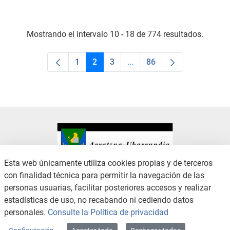
Mostrando el intervalo 10 - 18 de 774 resultados.
1
2
3
...
86
Página
Página
Página
Páginas intermedias Use TA
Página
Esta web únicamente utiliza cookies propias y de terceros
con finalidad técnica para permitir la navegación de las
CONTACTO
AVISO LEGAL
personas usuarias, facilitar posteriores accesos y realizar
CANAL DE DENUNCIAS
POLÍTICA DE PRIVACIDAD
estadísticas de uso, no recabando ni cediendo datos
POLÍTICA DE COOKIES
ACCESIBILIDAD
personales.
Consulte la Política de privacidad
MAPA WEB