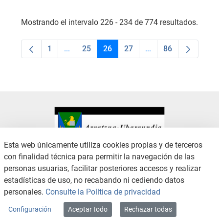
Mostrando el intervalo 226 - 234 de 774 resultados.
1
...
25
26
27
...
86
Página
Páginas intermedias Use TAB para desplaza
Página
Página
Página
Páginas intermedias
Página
Esta web únicamente utiliza cookies propias y de terceros
con finalidad técnica para permitir la navegación de las
CONTACTO
AVISO LEGAL
personas usuarias, facilitar posteriores accesos y realizar
CANAL DE DENUNCIAS
POLÍTICA DE PRIVACIDAD
estadísticas de uso, no recabando ni cediendo datos
POLÍTICA DE COOKIES
ACCESIBILIDAD
personales.
Consulte la Política de privacidad
MAPA WEB
Configuración
Aceptar todo
Rechazar todas
Copyright © 2026 / Excmo. arratzua | Todos los derechos reservados.