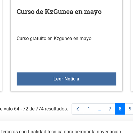
Curso de KzGunea en mayo
Curso gratuito en Kzgunea en mayo
 AYUDAS TECNICAS 2026
Curso de KzGunea en m
Leer Noticia
ervalo 64 - 72 de 774 resultados.
1
...
7
8
9
Página
Páginas interme
Página
Págin
P
terceros con finalidad técnica para permitir la navegación