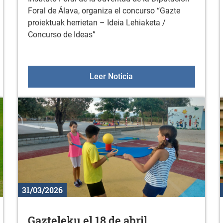
Foral de Álava, organiza el concurso “Gazte
proiektuak herrietan – Ideia Lehiaketa /
Concurso de Ideas”
llibarri-Gamboa
Gazte proiektuak herriet
Leer Noticia
31/03/2026
Gazteleku el 18 de abril