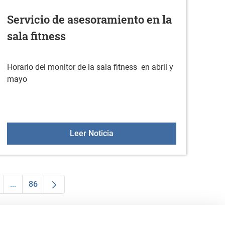
Servicio de asesoramiento en la
sala fitness
Horario del monitor de la sala fitness en abril y
mayo
ayo
Servicio de asesoramiento en l
Leer Noticia
...
86
dias Use TAB para desplazarse.
a
ágina
Páginas intermedias Use TAB para desplazarse.
Página