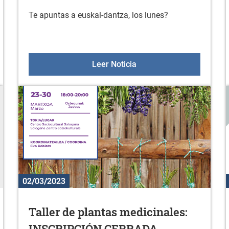
Te apuntas a euskal-dantza, los lunes?
VERA, del 11 al 14 de abril
Te apuntas a euskal-dant
Leer Noticia
02/03/2023
Taller de plantas medicinales:
INSCRIPCIÓN CERRADA