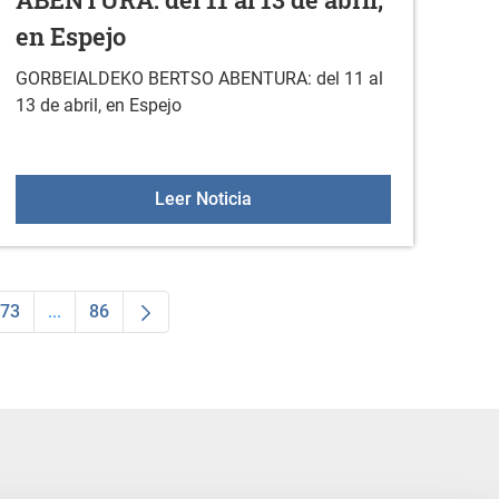
en Espejo
GORBEIALDEKO BERTSO ABENTURA: del 11 al
13 de abril, en Espejo
inales: INSCRIPCIÓN CERRADA
GORBEIALDEKO BERTSO ABENTURA
Leer Noticia
73
...
86
dias Use TAB para desplazarse.
na
Página
Páginas intermedias Use TAB para desplazarse.
Página