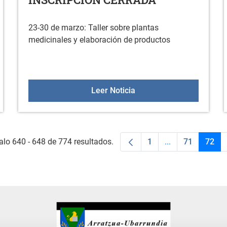
23-30 de marzo: Taller sobre plantas
medicinales y elaboración de productos
RATZUA-UBARRUNDIAKO FAMILIEN EGUNA
Taller de plantas medic
Leer Noticia
alo 640 - 648 de 774 resultados.
1
...
71
72
Página
Páginas interme
Página
Pági