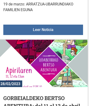
19 de marzo: ARRATZUA-UBARRUNDIAKO
FAMILIEN EGUNA
za, los lunes?
Familien eguna: INSCRIPCIÓ
Leer Noticia
28/02/2023
GORBEIALDEKO BERTSO
ABENTURA: del 11 al 13 de abril,