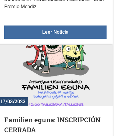
Premio Mendiz
RES 3. TRIMESTRE
54 TROFEO "EUSEBIO VELEZ" 
Leer Noticia
17/03/2023
Familien eguna: INSCRIPCIÓN
CERRADA