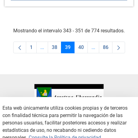
Mostrando el intervalo 343 - 351 de 774 resultados.
1
...
38
39
40
...
86
Página
Páginas intermedias Use TAB para desplaza
Página
Página
Página
Páginas intermedias
Página
Esta web únicamente utiliza cookies propias y de terceros
con finalidad técnica para permitir la navegación de las
CONTACTO
AVISO LEGAL
personas usuarias, facilitar posteriores accesos y realizar
CANAL DE DENUNCIAS
POLÍTICA DE PRIVACIDAD
estadísticas de uso, no recabando ni cediendo datos
POLÍTICA DE COOKIES
ACCESIBILIDAD
personales.
Consulte la Política de privacidad