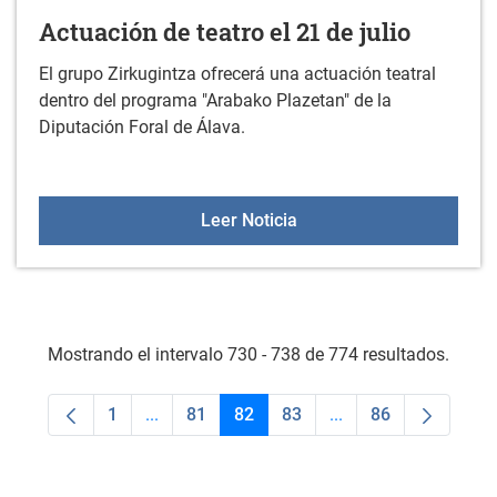
Actuación de teatro el 21 de julio
El grupo Zirkugintza ofrecerá una actuación teatral
dentro del programa "Arabako Plazetan" de la
Diputación Foral de Álava.
Actuación de teatro el 21 
Leer Noticia
Mostrando el intervalo 730 - 738 de 774 resultados.
1
...
81
82
83
...
86
Página
Páginas intermedias Use TAB para desplaza
Página
Página
Página
Páginas intermedias
Página