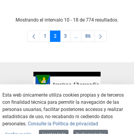
Mostrando el intervalo 10 - 18 de 774 resultados.
1
2
3
...
86
Página
Página
Página
Páginas intermedias Use TA
Página
Esta web únicamente utiliza cookies propias y de terceros
con finalidad técnica para permitir la navegación de las
CONTACTO
AVISO LEGAL
personas usuarias, facilitar posteriores accesos y realizar
CANAL DE DENUNCIAS
POLÍTICA DE PRIVACIDAD
estadísticas de uso, no recabando ni cediendo datos
POLÍTICA DE COOKIES
ACCESIBILIDAD
personales.
Consulte la Política de privacidad
MAPA WEB