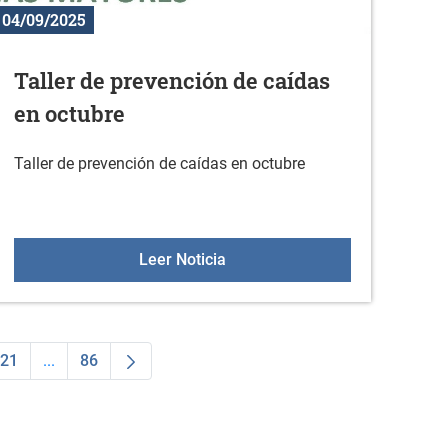
04/09/2025
Taller de prevención de caídas
en octubre
Taller de prevención de caídas en octubre
Taller de prevención de caídas
Leer Noticia
21
...
86
dias Use TAB para desplazarse.
na
Página
Páginas intermedias Use TAB para desplazarse.
Página