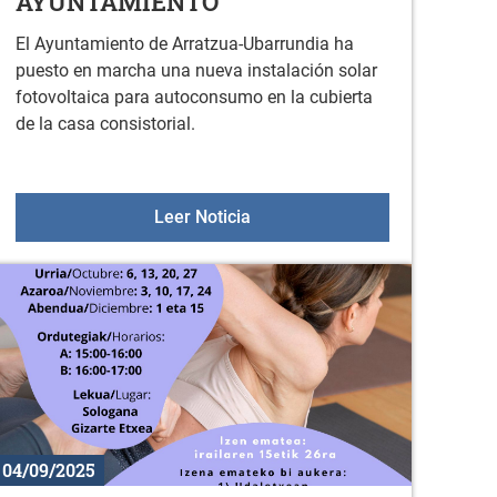
AYUNTAMIENTO
El Ayuntamiento de Arratzua-Ubarrundia ha
puesto en marcha una nueva instalación solar
fotovoltaica para autoconsumo en la cubierta
de la casa consistorial.
 mi negocio
NUEVA INSTALACIÓN SOLAR 
Leer Noticia
04/09/2025