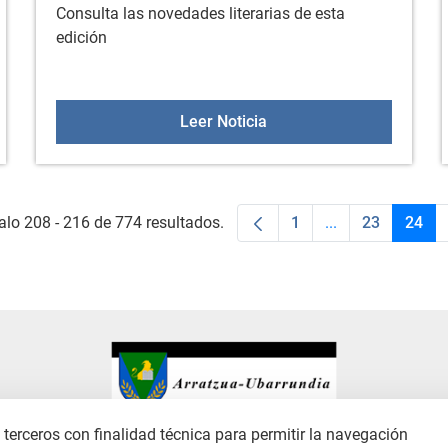
Consulta las novedades literarias de esta
edición
nning
Nuevos libros en la bibli
Leer Noticia
alo 208 - 216 de 774 resultados.
1
...
23
24
Página
Páginas interme
Página
Pági
terceros con finalidad técnica para permitir la navegación