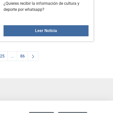
¿Quieres recibir la información de cultura y
deporte por whatsapp?
oteca (junio 2025)
Servicio de Whatsapp - Cultura
Leer Noticia
25
...
86
dias Use TAB para desplazarse.
na
Página
Páginas intermedias Use TAB para desplazarse.
Página