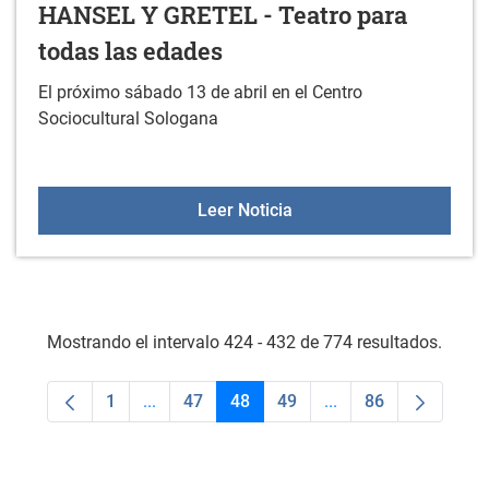
HANSEL Y GRETEL - Teatro para
todas las edades
El próximo sábado 13 de abril en el Centro
Sociocultural Sologana
HANSEL Y GRETEL - Teatr
Leer Noticia
Mostrando el intervalo 424 - 432 de 774 resultados.
1
...
47
48
49
...
86
Página
Páginas intermedias Use TAB para desplaza
Página
Página
Página
Páginas intermedias
Página